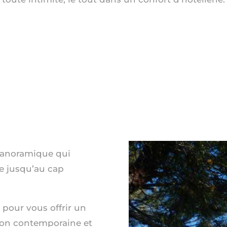
 panoramique qui
re jusqu’au cap
 pour vous offrir un
ion contemporaine et