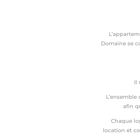
L’apparteme
Domaine se com
Il
L’ensemble 
afin q
Chaque log
location et c