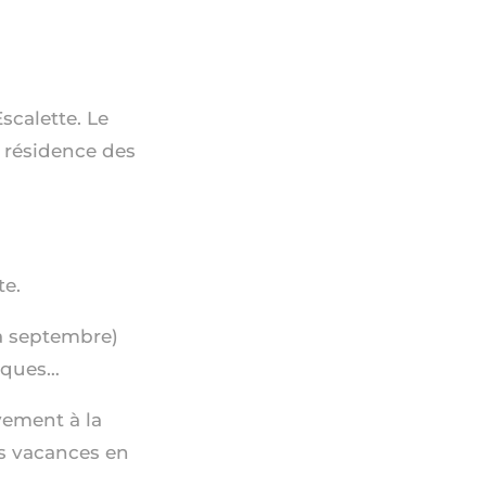
scalette. Le
a résidence des
te.
à septembre)
tiques…
vement à la
es vacances en