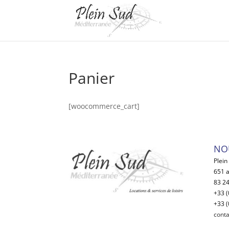
Panier
[woocommerce_cart]
NO
Plein
651 a
83 24
+33 (
+33 (
cont